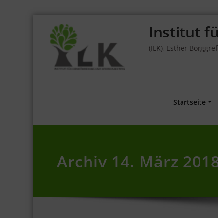
Skip
Institut 
to
content
(ILK), Esther Borggre
Startseite
Archiv 14. März 201