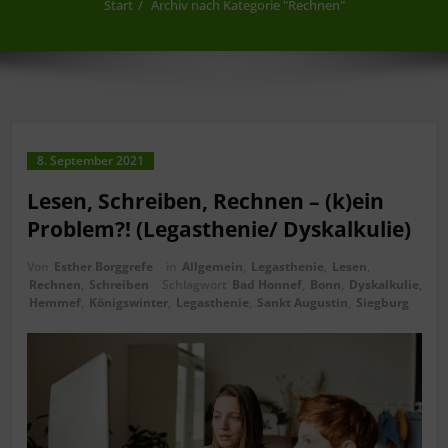
Start
Archiv nach Kategorie "Rechnen"
8. September 2021
Lesen, Schreiben, Rechnen – (k)ein
Problem?! (Legasthenie/ Dyskalkulie)
Von
Esther Borggrefe
in
Allgemein
,
Legasthenie
,
Lesen
,
Rechnen
,
Schreiben
Schlagwort
Bad Honnef
,
Bonn
,
Dyskalkulie
,
Hemmef
,
Königswinter
,
Legasthenie
,
Sankt Augustin
,
Siegburg