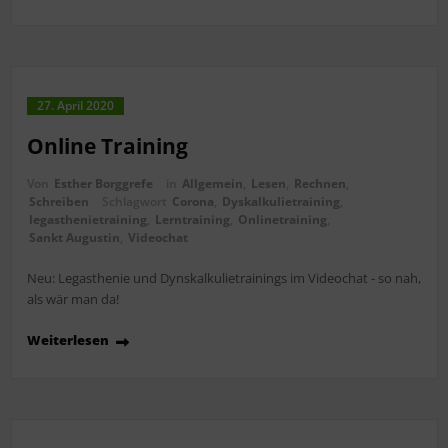
27. April 2020
Online Training
Von
Esther Borggrefe
in
Allgemein
,
Lesen
,
Rechnen
,
Schreiben
Schlagwort
Corona
,
Dyskalkulietraining
,
legasthenietraining
,
Lerntraining
,
Onlinetraining
,
Sankt Augustin
,
Videochat
Neu: Legasthenie und Dynskalkulietrainings im Videochat - so nah,
als wär man da!
Weiterlesen