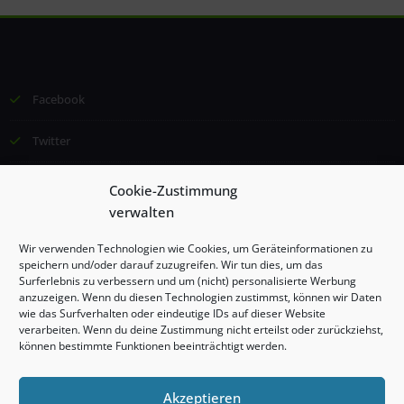
Facebook
Twitter
Email
Cookie-Zustimmung
verwalten
©2024 Institut für Lernförderung und Kommunikation (ILK), Esther
Wir verwenden Technologien wie Cookies, um Geräteinformationen zu
Borggrefe, Alle Rechte vorbehalten
speichern und/oder darauf zuzugreifen. Wir tun dies, um das
Surferlebnis zu verbessern und um (nicht) personalisierte Werbung
anzuzeigen. Wenn du diesen Technologien zustimmst, können wir Daten
Impressum
wie das Surfverhalten oder eindeutige IDs auf dieser Website
verarbeiten. Wenn du deine Zustimmung nicht erteilst oder zurückziehst,
können bestimmte Funktionen beeinträchtigt werden.
Datenschutzerklärung
Cookie-Richtlinie (EU)
Akzeptieren