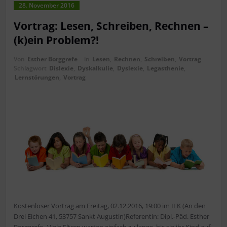
28. November 2016
Vortrag: Lesen, Schreiben, Rechnen –
(k)ein Problem?!
Von
Esther Borggrefe
in
Lesen
,
Rechnen
,
Schreiben
,
Vortrag
Schlagwort
Dislexie
,
Dyskalkulie
,
Dyslexie
,
Legasthenie
,
Lernstörungen
,
Vortrag
Kostenloser Vortrag am Freitag, 02.12.2016, 19:00 im ILK (An den
Drei Eichen 41, 53757 Sankt Augustin)Referentin: Dipl.-Päd. Esther
Borggrefe „Viele Eltern warten einfach zu lange, bis sie ihr Kind auf