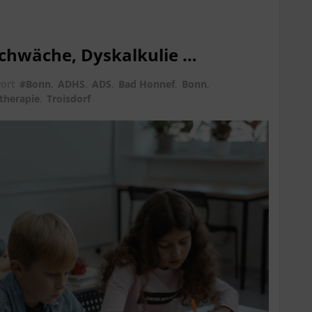
schwäche, Dyskalkulie …
wort
#Bonn
,
ADHS
,
ADS
,
Bad Honnef
,
Bonn
,
therapie
,
Troisdorf