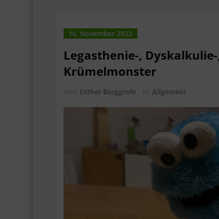
16. November 2022
Legasthenie-, Dyskalkulie-
Krümelmonster
Von
Esther Borggrefe
in
Allgemein