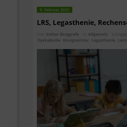
9. Februar 2022
LRS, Legasthenie, Rechen
Von
Esther Borggrefe
in
Allgemein
Schlag
Dyskalkulie
,
Königswinter
,
Legasthenie
,
Lern