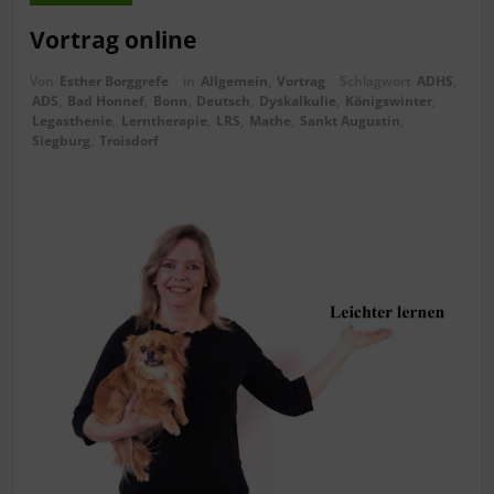
Vortrag online
Von
Esther Borggrefe
in
Allgemein
,
Vortrag
Schlagwort
ADHS
,
ADS
,
Bad Honnef
,
Bonn
,
Deutsch
,
Dyskalkulie
,
Königswinter
,
Legasthenie
,
Lerntherapie
,
LRS
,
Mathe
,
Sankt Augustin
,
Siegburg
,
Troisdorf