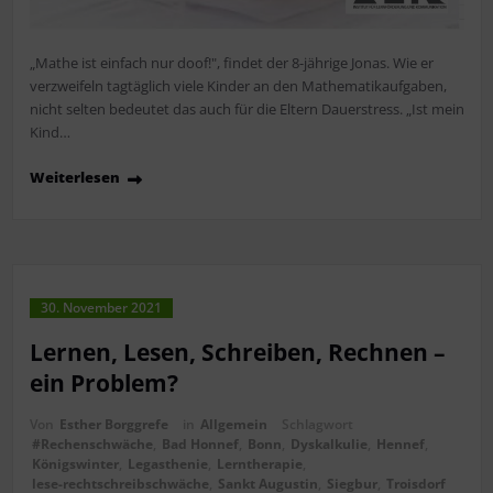
„Mathe ist einfach nur doof!", findet der 8-jährige Jonas. Wie er
verzweifeln tagtäglich viele Kinder an den Mathematikaufgaben,
nicht selten bedeutet das auch für die Eltern Dauerstress. „Ist mein
Kind…
Weiterlesen
30. November 2021
Lernen, Lesen, Schreiben, Rechnen –
ein Problem?
Von
Esther Borggrefe
in
Allgemein
Schlagwort
#Rechenschwäche
,
Bad Honnef
,
Bonn
,
Dyskalkulie
,
Hennef
,
Königswinter
,
Legasthenie
,
Lerntherapie
,
lese-rechtschreibschwäche
,
Sankt Augustin
,
Siegbur
,
Troisdorf