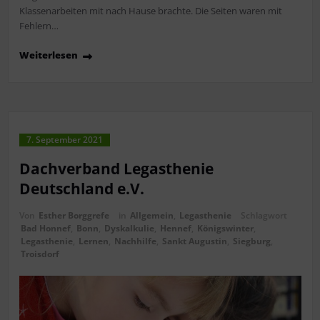
Klassenarbeiten mit nach Hause brachte. Die Seiten waren mit
Fehlern…
Weiterlesen
7. September 2021
Dachverband Legasthenie
Deutschland e.V.
Von
Esther Borggrefe
in
Allgemein
,
Legasthenie
Schlagwort
Bad Honnef
,
Bonn
,
Dyskalkulie
,
Hennef
,
Königswinter
,
Legasthenie
,
Lernen
,
Nachhilfe
,
Sankt Augustin
,
Siegburg
,
Troisdorf