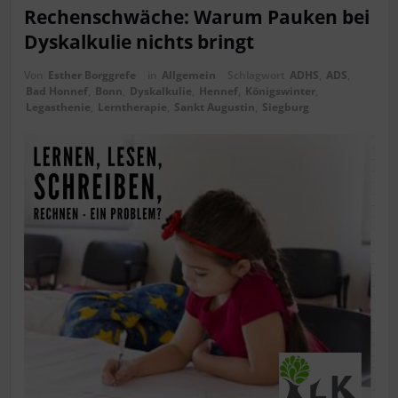
Rechenschwäche: Warum Pauken bei
Dyskalkulie nichts bringt
Von
Esther Borggrefe
in
Allgemein
Schlagwort
ADHS
,
ADS
,
Bad Honnef
,
Bonn
,
Dyskalkulie
,
Hennef
,
Königswinter
,
Legasthenie
,
Lerntherapie
,
Sankt Augustin
,
Siegburg