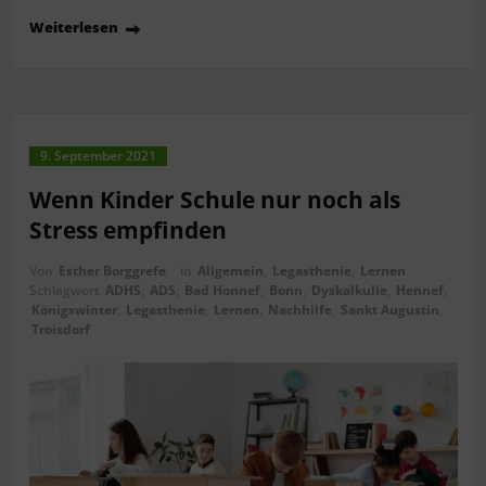
Weiterlesen
9. September 2021
Wenn Kinder Schule nur noch als
Stress empfinden
Von
Esther Borggrefe
in
Allgemein
,
Legasthenie
,
Lernen
Schlagwort
ADHS
,
ADS
,
Bad Honnef
,
Bonn
,
Dyskalkulie
,
Hennef
,
Königswinter
,
Legasthenie
,
Lernen
,
Nachhilfe
,
Sankt Augustin
,
Troisdorf