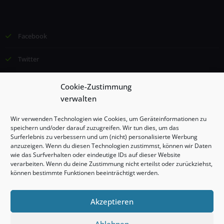
Facebook
Twitter
Email
Cookie-Zustimmung
verwalten
©2024 Institut für Lernförderung und Kommunikation (ILK), Esther
Wir verwenden Technologien wie Cookies, um Geräteinformationen zu
Borggrefe, Alle Rechte vorbehalten
speichern und/oder darauf zuzugreifen. Wir tun dies, um das
Surferlebnis zu verbessern und um (nicht) personalisierte Werbung
anzuzeigen. Wenn du diesen Technologien zustimmst, können wir Daten
Impressum
wie das Surfverhalten oder eindeutige IDs auf dieser Website
verarbeiten. Wenn du deine Zustimmung nicht erteilst oder zurückziehst,
können bestimmte Funktionen beeinträchtigt werden.
Datenschutzerklärung
Cookie-Richtlinie (EU)
Akzeptieren
Ablehnen