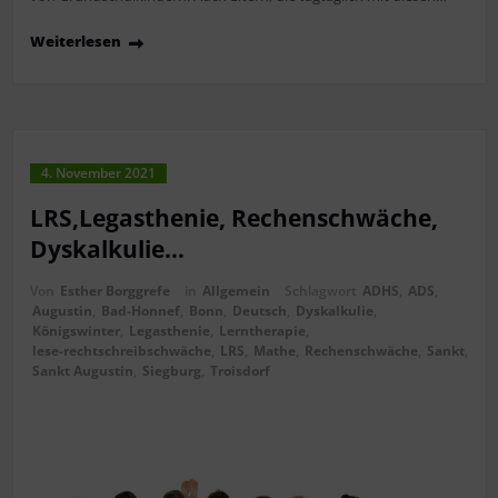
Weiterlesen
4. November 2021
LRS,Legasthenie, Rechenschwäche,
Dyskalkulie…
Von
Esther Borggrefe
in
Allgemein
Schlagwort
ADHS
,
ADS
,
Augustin
,
Bad-Honnef
,
Bonn
,
Deutsch
,
Dyskalkulie
,
Königswinter
,
Legasthenie
,
Lerntherapie
,
lese-rechtschreibschwäche
,
LRS
,
Mathe
,
Rechenschwäche
,
Sankt
,
Sankt Augustin
,
Siegburg
,
Troisdorf