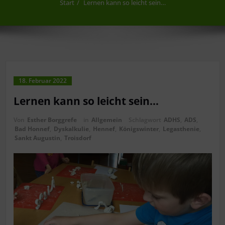
Start
Lernen kann so leicht sein…
18. Februar 2022
Lernen kann so leicht sein…
Von
Esther Borggrefe
in
Allgemein
Schlagwort
ADHS
,
ADS
,
Bad Honnef
,
Dyskalkulie
,
Hennef
,
Königswinter
,
Legasthenie
,
Sankt Augustin
,
Troisdorf