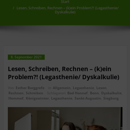
Start
Lesen, Schreiben, Rechnen – (k)ein Problem?! (Legasthenie/
Dyskalkulie)
8. September 2021
Lesen, Schreiben, Rechnen – (k)ein
Problem?! (Legasthenie/ Dyskalkulie)
Von
Esther Borggrefe
in
Allgemein
,
Legasthenie
,
Lesen
,
Rechnen
,
Schreiben
Schlagwort
Bad Honnef
,
Bonn
,
Dyskalkulie
,
Hemmef
,
Königswinter
,
Legasthenie
,
Sankt Augustin
,
Siegburg