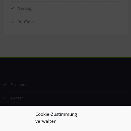
Vortrag
YouTube
Facebook
Twitter
Email
Cookie-Zustimmung
verwalten
©2024 Institut für Lernförderung und Kommunikation (ILK), Esther