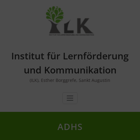
Skip
to
content
Institut für Lernförderung
und Kommunikation
(ILK), Esther Borggrefe, Sankt Augustin
ADHS