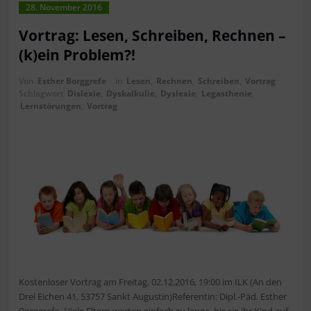
28. November 2016
Vortrag: Lesen, Schreiben, Rechnen –
(k)ein Problem?!
Von
Esther Borggrefe
in
Lesen
,
Rechnen
,
Schreiben
,
Vortrag
Schlagwort
Dislexie
,
Dyskalkulie
,
Dyslexie
,
Legasthenie
,
Lernstörungen
,
Vortrag
Kostenloser Vortrag am Freitag, 02.12.2016, 19:00 im ILK (An den
Drei Eichen 41, 53757 Sankt Augustin)Referentin: Dipl.-Päd. Esther
Borggrefe „Viele Eltern warten einfach zu lange, bis sie ihr Kind auf