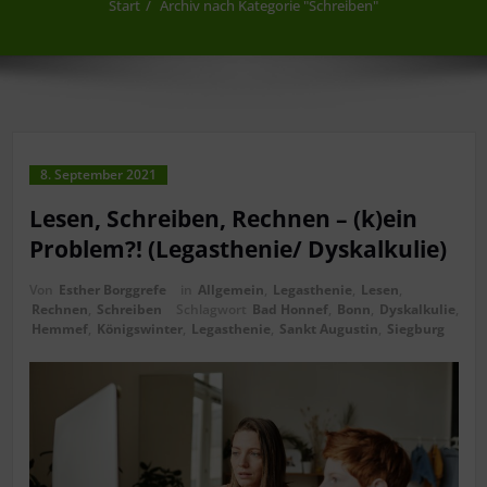
Start
Archiv nach Kategorie "Schreiben"
8. September 2021
Lesen, Schreiben, Rechnen – (k)ein
Problem?! (Legasthenie/ Dyskalkulie)
Von
Esther Borggrefe
in
Allgemein
,
Legasthenie
,
Lesen
,
Rechnen
,
Schreiben
Schlagwort
Bad Honnef
,
Bonn
,
Dyskalkulie
,
Hemmef
,
Königswinter
,
Legasthenie
,
Sankt Augustin
,
Siegburg