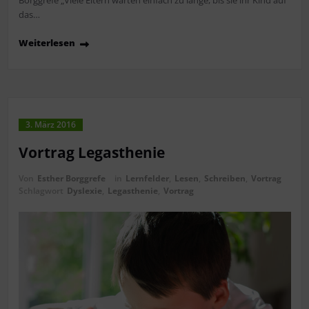
das…
Weiterlesen
3. März 2016
Vortrag Legasthenie
Von
Esther Borggrefe
in
Lernfelder
,
Lesen
,
Schreiben
,
Vortrag
Schlagwort
Dyslexie
,
Legasthenie
,
Vortrag