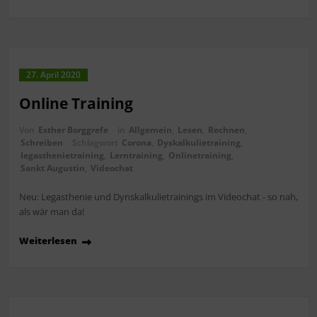
27. April 2020
Online Training
Von
Esther Borggrefe
in
Allgemein
,
Lesen
,
Rechnen
,
Schreiben
Schlagwort
Corona
,
Dyskalkulietraining
,
legasthenietraining
,
Lerntraining
,
Onlinetraining
,
Sankt Augustin
,
Videochat
Neu: Legasthenie und Dynskalkulietrainings im Videochat - so nah,
als wär man da!
Weiterlesen