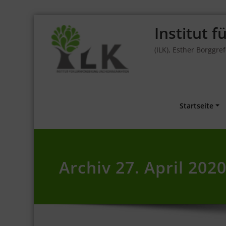
Skip
Institut 
to
content
(ILK), Esther Borggre
Startseite
Archiv 27. April 202