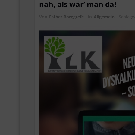
nah, als wär’ man da!
Von
Esther Borggrefe
in
Allgemein
Schlag