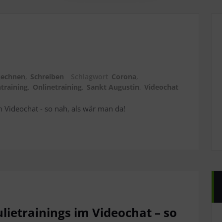
Rechnen
,
Schreiben
Schlagwort
Corona
,
training
,
Onlinetraining
,
Sankt Augustin
,
Videochat
 Videochat - so nah, als wär man da!
lietrainings im Videochat – so