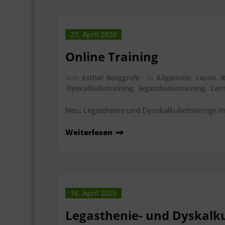
27. April 2020
Online Training
Von
Esther Borggrefe
in
Allgemein
,
Lesen
,
Dyskalkulietraining
,
legasthenietraining
,
Lern
Neu: Legasthenie und Dynskalkulietrainings im
Weiterlesen
16. April 2020
Legasthenie- und Dyskalku