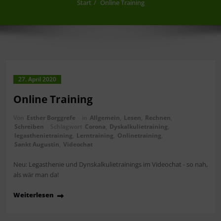
Start
Online Training
27. April 2020
Online Training
Von
Esther Borggrefe
in
Allgemein
,
Lesen
,
Rechnen
,
Schreiben
Schlagwort
Corona
,
Dyskalkulietraining
,
legasthenietraining
,
Lerntraining
,
Onlinetraining
,
Sankt Augustin
,
Videochat
Neu: Legasthenie und Dynskalkulietrainings im Videochat - so nah,
als wär man da!
Weiterlesen