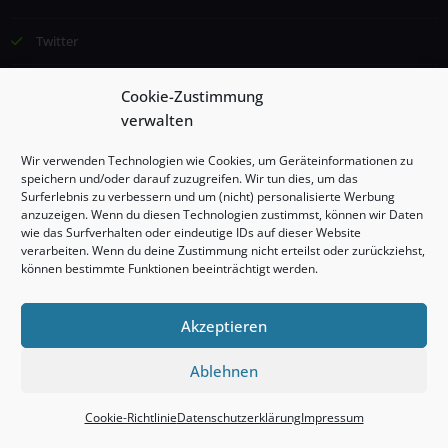
Twitter
Email
Cookie-Zustimmung
verwalten
©2024 Institut für Lernförderung und Kommunikation (ILK), Esther
Wir verwenden Technologien wie Cookies, um Geräteinformationen zu
Borggrefe, Alle Rechte vorbehalten
speichern und/oder darauf zuzugreifen. Wir tun dies, um das
Surferlebnis zu verbessern und um (nicht) personalisierte Werbung
anzuzeigen. Wenn du diesen Technologien zustimmst, können wir Daten
Impressum
wie das Surfverhalten oder eindeutige IDs auf dieser Website
verarbeiten. Wenn du deine Zustimmung nicht erteilst oder zurückziehst,
können bestimmte Funktionen beeinträchtigt werden.
Datenschutzerklärung
Cookie-Richtlinie (EU)
Akzeptieren
Ablehnen
Proudly powered by
WordPress
| Theme:
Stacy
by SpiceThemes
Cookie-Richtlinie
Datenschutzerklärung
Impressum