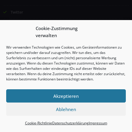
Twitter
Email
Cookie-Zustimmung
verwalten
©2024 Institut für Lernförderung und Kommunikation (ILK), Esther
Wir verwenden Technologien wie Cookies, um Geräteinformationen zu
Borggrefe, Alle Rechte vorbehalten
speichern und/oder darauf zuzugreifen. Wir tun dies, um das
Surferlebnis zu verbessern und um (nicht) personalisierte Werbung
anzuzeigen. Wenn du diesen Technologien zustimmst, können wir Daten
Impressum
wie das Surfverhalten oder eindeutige IDs auf dieser Website
verarbeiten. Wenn du deine Zustimmung nicht erteilst oder zurückziehst,
können bestimmte Funktionen beeinträchtigt werden.
Datenschutzerklärung
Cookie-Richtlinie (EU)
Akzeptieren
Ablehnen
Proudly powered by
WordPress
| Theme:
Stacy
by SpiceThemes
Cookie-Richtlinie
Datenschutzerklärung
Impressum