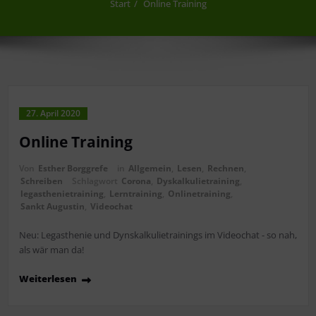
Start
Online Training
27. April 2020
Online Training
Von
Esther Borggrefe
in
Allgemein
,
Lesen
,
Rechnen
,
Schreiben
Schlagwort
Corona
,
Dyskalkulietraining
,
legasthenietraining
,
Lerntraining
,
Onlinetraining
,
Sankt Augustin
,
Videochat
Neu: Legasthenie und Dynskalkulietrainings im Videochat - so nah,
als wär man da!
Weiterlesen