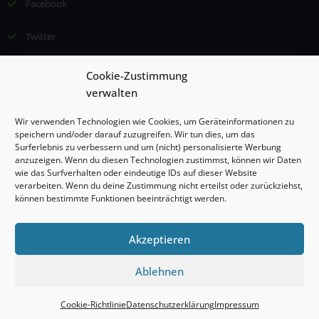
Facebook
Twitter
Email
Cookie-Zustimmung
verwalten
©2024 Institut für Lernförderung und Kommunikation (ILK), Esther
Wir verwenden Technologien wie Cookies, um Geräteinformationen zu
Borggrefe, Alle Rechte vorbehalten
speichern und/oder darauf zuzugreifen. Wir tun dies, um das
Surferlebnis zu verbessern und um (nicht) personalisierte Werbung
anzuzeigen. Wenn du diesen Technologien zustimmst, können wir Daten
Impressum
wie das Surfverhalten oder eindeutige IDs auf dieser Website
verarbeiten. Wenn du deine Zustimmung nicht erteilst oder zurückziehst,
können bestimmte Funktionen beeinträchtigt werden.
Datenschutzerklärung
Cookie-Richtlinie (EU)
Akzeptieren
Ablehnen
Proudly powered by
WordPress
| Theme:
Stacy
by SpiceThemes
Cookie-Richtlinie
Datenschutzerklärung
Impressum