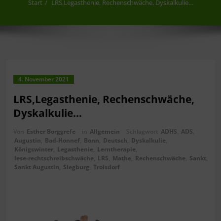
Start
LRS,Legasthenie, Rechenschwäche, Dyskalkulie…
4. November 2021
LRS,Legasthenie, Rechenschwäche,
Dyskalkulie…
Von
Esther Borggrefe
in
Allgemein
Schlagwort
ADHS
,
ADS
,
Augustin
,
Bad-Honnef
,
Bonn
,
Deutsch
,
Dyskalkulie
,
Königswinter
,
Legasthenie
,
Lerntherapie
,
lese-rechtschreibschwäche
,
LRS
,
Mathe
,
Rechenschwäche
,
Sankt
,
Sankt Augustin
,
Siegburg
,
Troisdorf