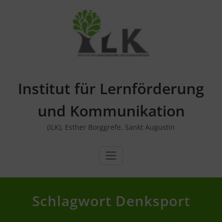
Skip
to
content
Institut für Lernförderung
und Kommunikation
(ILK), Esther Borggrefe, Sankt Augustin
Schlagwort Denksport