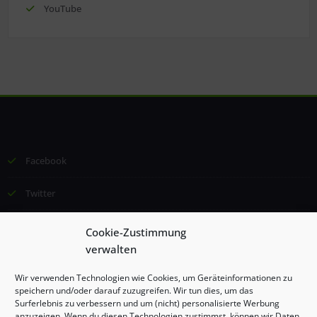
YouTube
Facebook
Twitter
Email
Cookie-Zustimmung
verwalten
©2024 Institut für Lernförderung und Kommunikation (ILK), Esther
Wir verwenden Technologien wie Cookies, um Geräteinformationen zu
Borggrefe, Alle Rechte vorbehalten
speichern und/oder darauf zuzugreifen. Wir tun dies, um das
Surferlebnis zu verbessern und um (nicht) personalisierte Werbung
anzuzeigen. Wenn du diesen Technologien zustimmst, können wir Daten