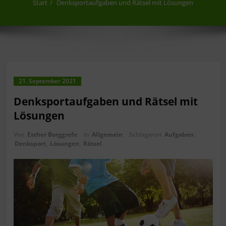
Start
Denksportaufgaben und Rätsel mit Lösungen
21. September 2021
Denksportaufgaben und Rätsel mit
Lösungen
Von
Esther Borggrefe
in
Allgemein
Schlagwort
Aufgaben
,
Denksport
,
Lösungen
,
Rätsel