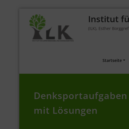
Skip
Institut 
to
content
(ILK), Esther Borggre
Startseite
Denksportaufgaben 
mit Lösungen