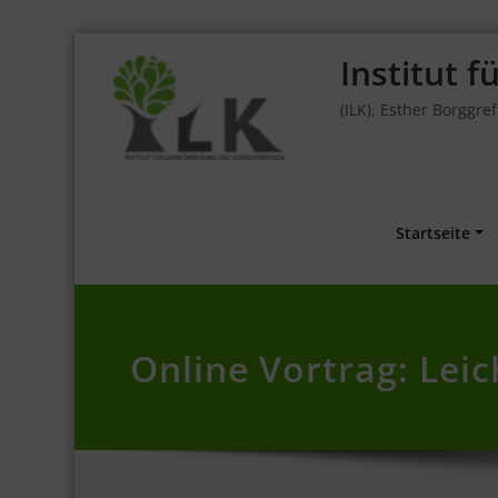
Skip
Institut 
to
content
(ILK), Esther Borggre
Startseite
Online Vortrag: Leic